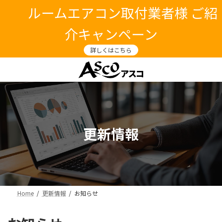
コ
ナ
ルームエアコン取付業者様 ご紹
ン
ビ
テ
ゲ
介キャンペーン
ン
ー
ツ
シ
詳しくはこちら
へ
ョ
ス
ン
キ
に
ッ
移
プ
動
更新情報
Home
更新情報
お知らせ